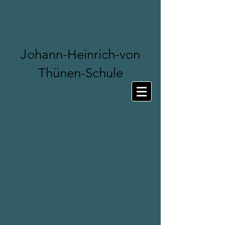
Johann-Heinrich-von
Thünen-Schule