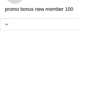
promo bonus new member 100
Wix Forum ist nicht
mehr verfügbar
Diese Anwendung wurde eingestellt.
Impressum
Wenn Sie eine Community-App
benötigen, verwenden Sie Wix Groups.