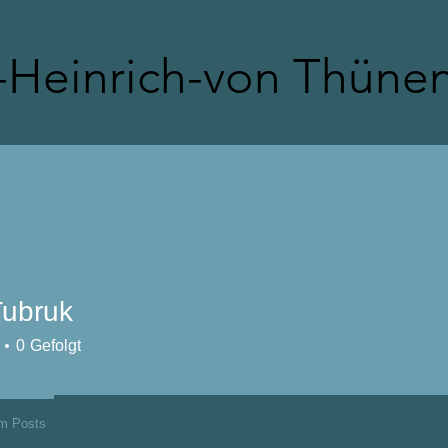
Heinrich-von Thüne
Schulsozialarbeit
Förderverein
Tubruk
0
Gefolgt
m Posts