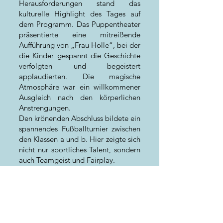
Herausforderungen stand das
kulturelle Highlight des Tages auf
dem Programm. Das Puppentheater
präsentierte eine mitreißende
Aufführung von „Frau Holle“, bei der
die Kinder gespannt die Geschichte
verfolgten und begeistert
applaudierten. Die magische
Atmosphäre war ein willkommener
Ausgleich nach den körperlichen
Anstrengungen.
Den krönenden Abschluss bildete ein
spannendes Fußballturnier zwischen
den Klassen a und b. Hier zeigte sich
nicht nur sportliches Talent, sondern
auch Teamgeist und Fairplay.
Zum Ende des ereignisreichen Tages
wurde die Siegerehrung gefeiert:
🥇 Klasse 2b erkämpfte sich den
ersten Platz und wurde als
sportlichste Klasse