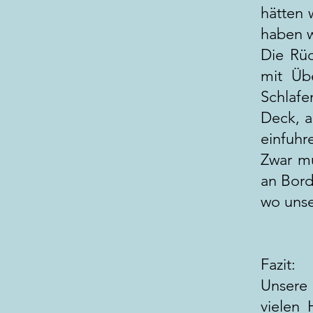
hätten 
haben w
Die Rüc
mit Üb
Schlaf
Deck, a
einfuhr
Zwar mu
an Bord
wo unse
Fazit:
Unsere 
vielen 