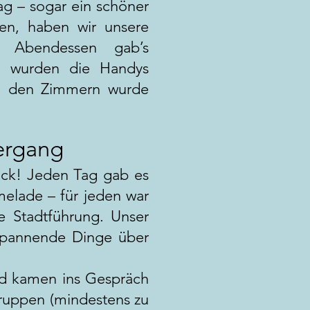
ag – sogar ein schöner
n, haben wir unsere
 Abendessen gab’s
h wurden die Handys
n den Zimmern wurde
ergang
ück! Jeden Tag gab es
melade – für jeden war
e Stadtführung. Unser
 spannende Dinge über
nd kamen ins Gespräch
Gruppen (mindestens zu