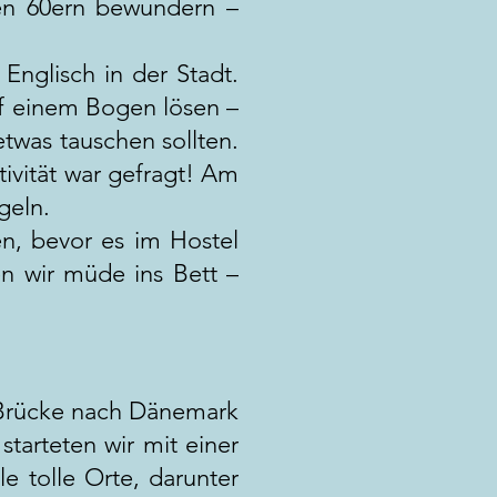
en 60ern bewundern –
nglisch in der Stadt.
f einem Bogen lösen –
twas tauschen sollten.
ivität war gefragt! Am
geln.
n, bevor es im Hostel
 wir müde ins Bett –
 Brücke nach Dänemark
starteten wir mit einer
e tolle Orte, darunter