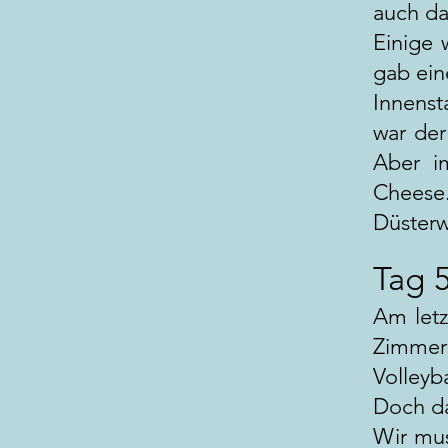
auch da
Einige 
gab ein
Innenst
war der
Aber i
Cheese.
Düsterw
Tag 
Am letz
Zimmer
Volleyb
Doch da
Wir mus