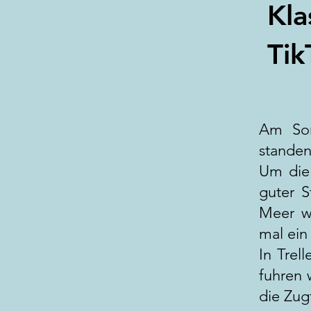
Kla
Tik
​​Am S
standen
Um die 
guter S
Meer w
mal ein
In Trel
fuhren 
die Zug