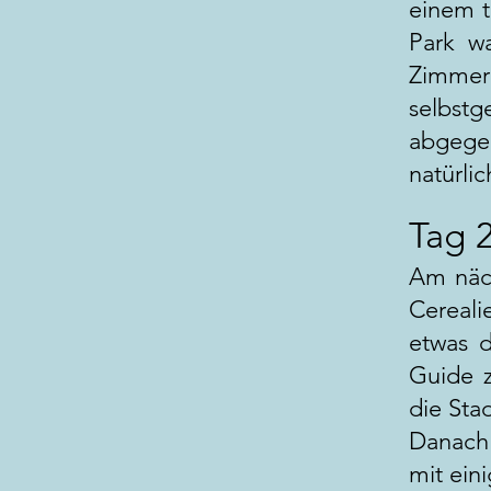
einem t
Park w
Zimme
selbst
abgege
natürli
Tag 
Am näch
Cereali
etwas d
Guide z
die Sta
Danach
mit ein