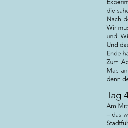
Experi
die sah
Nach de
Wir mus
und: Wi
Und das
Ende ha
Zum Abs
Mac an
denn de
Tag 
Am Mitt
– das w
Stadtfü