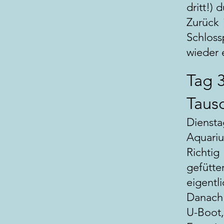
dritt!)
Zurück 
Schloss
wieder 
Tag 
Taus
Diensta
Aquariu
Richtig
gefütte
eigentl
Danach 
U-Boot,