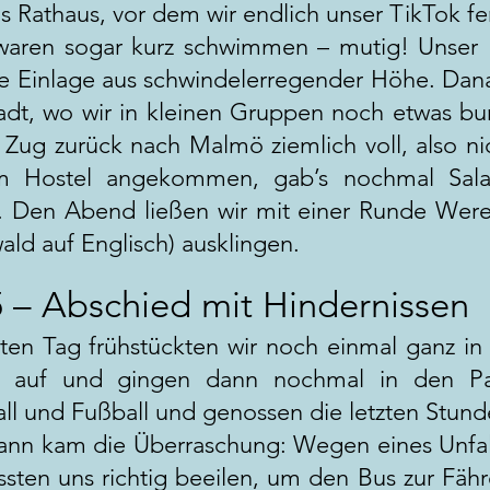
s Rathaus, vor dem wir endlich unser TikTok fe
waren sogar kurz schwimmen – mutig! Unser 
e Einlage aus schwindelerregender Höhe. Danac
adt, wo wir in kleinen Gruppen noch etwas bu
 Zug zurück nach Malmö ziemlich voll, also ni
m Hostel angekommen, gab’s nochmal Sal
 Den Abend ließen wir mit einer Runde Wer
ald auf Englisch) ausklingen.
5 – Abschied mit Hindernissen
ten Tag frühstückten wir noch einmal ganz in
 auf und gingen dann nochmal in den Park
all und Fußball und genossen die letzten Stund
nn kam die Überraschung: Wegen eines Unfalls
sten uns richtig beeilen, um den Bus zur Fähr