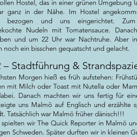
ollen Hostel, das in einer grünen Umgebung l
ar ganz in der Nähe. Im Hostel angekomme
r bezogen und uns eingerichtet. Zum
gekochte Nudeln mit Tomatensauce. Danac
ben und um 22 Uhr war Nachtruhe. Aber i
ch noch ein bisschen gequatscht und gelacht.
2 – Stadtführung & Strandspazi
sten Morgen hieß es früh aufstehen: Frühst
en mit Milch oder Toast mit Nutella oder Mar
abei. Danach machten wir uns fertig für ein
eigte uns Malmö auf Englisch und erzählte
dt. Tatsächlich war Malmö früher dänisch!!!
spielten wir The Quick Reporter in Malmö u
igen Schweden. Später durften wir in kleinen 