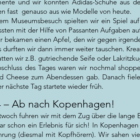
mente und wir konnten Adidas-Schuhe aus d
en fast genauso aus wie Modelle von heute.
m Museumsbesuch spielten wir ein Spiel auf E
sten mit der Hilfe von Passanten Aufgaben au
r bekamen einen Apfel, den wir gegen irgende
 durften wir dann immer weiter tauschen. Kreat
tten wir z.B. gutriechende Seife oder Lakritzku
chluss des Tages waren wir nochmal shoppe
d Cheese zum Abendessen gab. Danach fielen
r nächste Tag startete wieder früh.
4 – Ab nach Kopenhagen!
woch fuhren wir mit dem Zug über die lange
ar schon ein Erlebnis für sich! In Kopenhagen 
hrung (diesmal mit Kopfhörern). Wir sahen viel