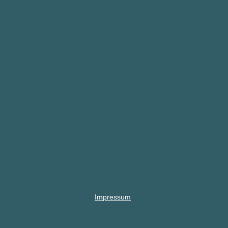
Impressum