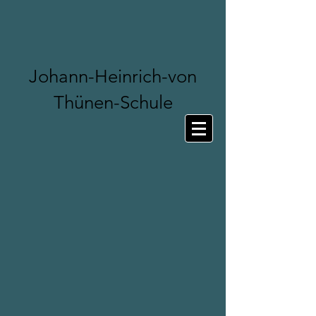
Johann-Heinrich-von
Thünen-Schule