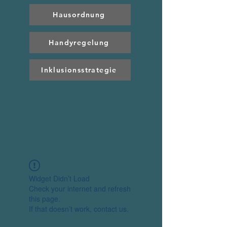
Hausordnung
Handyregelung
Inklusionsstrategie
Widget Didn’t Load
Check your internet and refresh
this page.
If that doesn’t work, contact us.