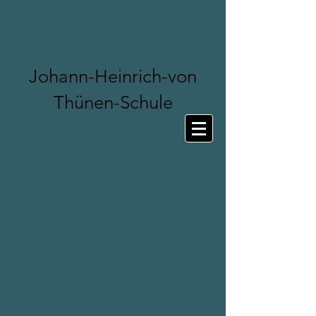
Johann-Heinrich-von
Thünen-Schule