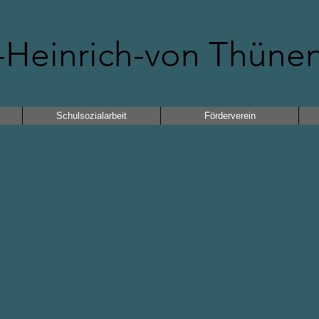
Heinrich-von Thüne
Schulsozialarbeit
Förderverein