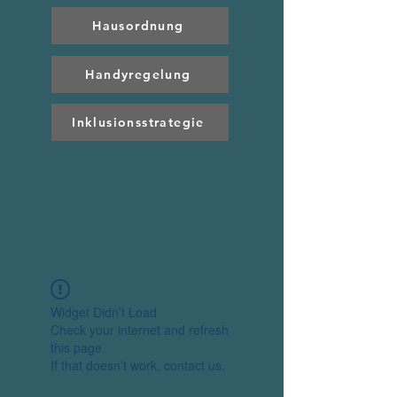
Hausordnung
Handyregelung
Inklusionsstrategie
Widget Didn’t Load
Check your internet and refresh
this page.
If that doesn’t work, contact us.