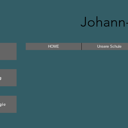
Johann-
HOME
Unsere Schule
g
gie