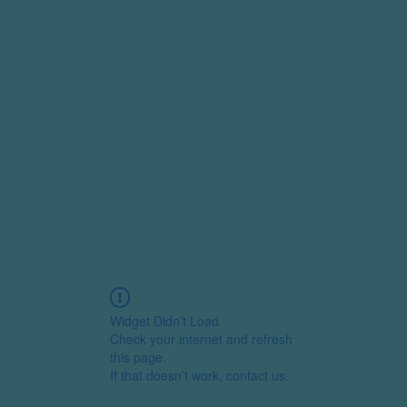
Widget Didn’t Load
Check your internet and refresh
this page.
If that doesn’t work, contact us.