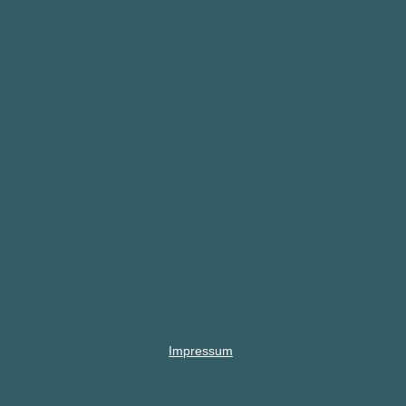
Impressum