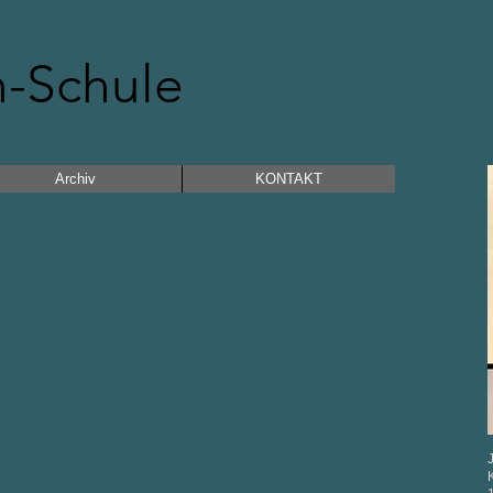
n-Schule
Archiv
KONTAKT