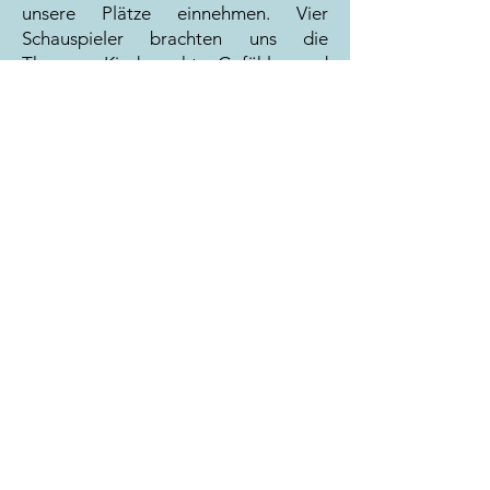
unsere Plätze einnehmen. Vier
Schauspieler brachten uns die
Themen Kinderrecht, Gefühle und
Vertrauen näher. Nach dem Stück
nutzten wir unsere halbe Stunde
Freizeit, um uns auf dem Marktplatz
umzusehen. Um 13 Uhr traten wir
unseren Rückweg an und wurden
dann von unseren Eltern von der
Schule abgeholt.
geschrieben von Pepe Gieck, 5b
Impressum